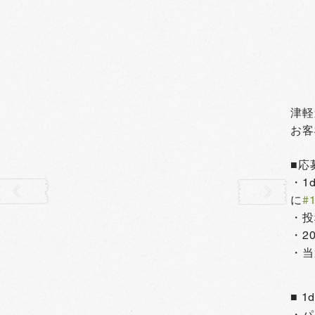
津軽
お客
■応
・1
に
#1
・投
・2
・当
■ 1
・パ