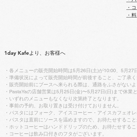
・コ
・料
1day Kafeより、お客様へ
・各メニューの販売開始時間は5月26日(土)が10:00、5月27
・準備状況によって販売開始時間が前後すること、ご了承く
・販売開始前にブースへ来られる際は、通路をふさがないよ
・PastaYaの店舗営業は5月25日(金)〜5月27日(日)まで休
・いずれのメニューもなくなり次第終了となります。
・事前の予約、お取り置きは受け付けておりません。
・パスタにはフォーク、アイスコーヒー・アイスカフェオレ
・パスタは直前にソースを温めますので、お待たせすること
・ホットコーヒーはハンドドリップのため、お待たせするこ
・コーヒーは飲み口付きのフタがございます。