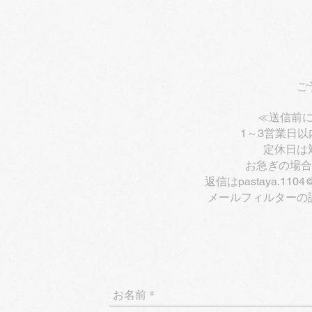
ご
≪送信前
1～3営業日
定休日は
お急ぎの場合
返信は
pastaya.1104
メールフィルターの